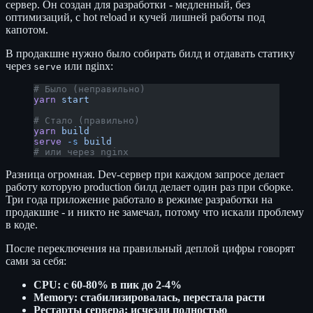
сервер. Он создан для разработки - медленный, без
оптимизаций, с hot reload и кучей лишней работы под
капотом.
В продакшне нужно было собирать билд и отдавать статику
через
или nginx:
serve
# Было (неправильно)
yarn
 start
# Стало (правильно)
yarn
 build
serve
 -s
 build
# или через nginx
Разница огромная. Dev-сервер при каждом запросе делает
работу которую production билд делает один раз при сборке.
Три года приложение работало в режиме разработки на
продакшне - и никто не замечал, потому что искали проблему
в коде.
После переключения на правильный деплой цифры говорят
сами за себя:
CPU: с 60-80% в пик до 2-4%
Memory: стабилизировалась, перестала расти
Рестарты сервера: исчезли полностью