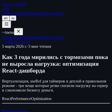
Skip to content
~/
dk
/about
/experience
/projects
/blog
/contact
en
ru
~/
menu
/about
/experience
/projects
/blog
/contact
←
Назад к блогу
5 марта 2026 г.
·
5
мин чтения
Как 3 года мирились с тормозами пока
не выросла нагрузка: оптимизация
React-дашборда
Виртуализация, useRef для таймеров и деплой в правильном
режиме - три вещи которые резко снизили нагрузку на сервер
и сэкономили бизнесу деньги.
React
Performance
Optimization
Контекст