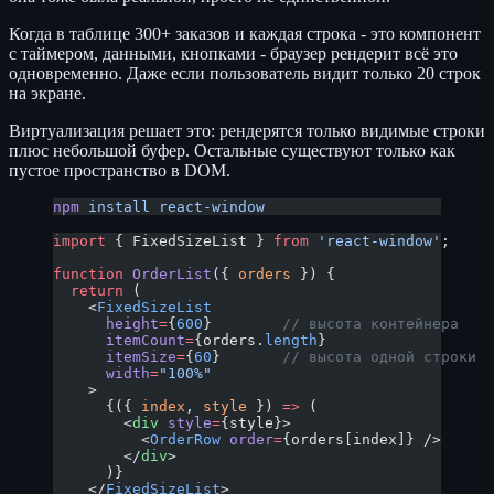
Когда в таблице 300+ заказов и каждая строка - это компонент
с таймером, данными, кнопками - браузер рендерит всё это
одновременно. Даже если пользователь видит только 20 строк
на экране.
Виртуализация решает это: рендерятся только видимые строки
плюс небольшой буфер. Остальные существуют только как
пустое пространство в DOM.
npm
 install
 react-window
import
 { FixedSizeList } 
from
 'react-window'
;
function
 OrderList
({ 
orders
 }) {
  return
 (
    <
FixedSizeList
      height
=
{
600
}        
// высота контейнера
      itemCount
=
{orders.
length
}
      itemSize
=
{
60
}       
// высота одной строки
      width
=
"100%"
    >
      {({ 
index
, 
style
 }) 
=>
 (
        <
div
 style
=
{style}>
          <
OrderRow
 order
=
{orders[index]} />
        </
div
>
      )}
    </
FixedSizeList
>