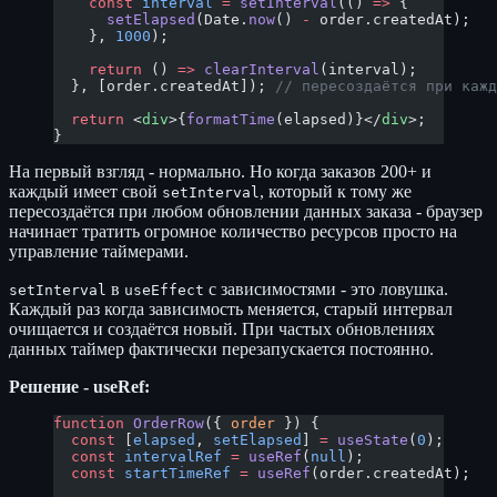
    const
 interval
 =
 setInterval
(() 
=>
 {
      setElapsed
(Date.
now
() 
-
 order.createdAt);
    }, 
1000
);
    return
 () 
=>
 clearInterval
(interval);
  }, [order.createdAt]); 
// пересоздаётся при кажд
  return
 <
div
>{
formatTime
(elapsed)}</
div
>;
}
На первый взгляд - нормально. Но когда заказов 200+ и
каждый имеет свой
, который к тому же
setInterval
пересоздаётся при любом обновлении данных заказа - браузер
начинает тратить огромное количество ресурсов просто на
управление таймерами.
в
с зависимостями - это ловушка.
setInterval
useEffect
Каждый раз когда зависимость меняется, старый интервал
очищается и создаётся новый. При частых обновлениях
данных таймер фактически перезапускается постоянно.
Решение - useRef:
function
 OrderRow
({ 
order
 }) {
  const
 [
elapsed
, 
setElapsed
] 
=
 useState
(
0
);
  const
 intervalRef
 =
 useRef
(
null
);
  const
 startTimeRef
 =
 useRef
(order.createdAt);