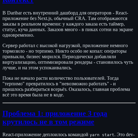
В Daribar есть внутренний дашборд для операторов - React-
приложение без Next.js, обычный CRA. Там отображаются
заказы в реальном времени: у каждого заказа есть таймер,
статус, куча данных. Заказов много - в пиках сотни на экране
одновременно.
Сервер работал с высокой нагрузкой, приложение немного
тормозило - но терпимо. Никто особо не копал: операторы
привыкли, бизнес мирился. Периодически добавляли
виртуализацию, оптимизировали рендеры - становилось чуть
лучше, и на этом успокаивались.
Пока не начало расти количество пользователей. Тогда
"терпимо" превратилось в "невозможно работать" - и
пришлось разбираться всерьёз. Оказалось, главная проблема
всё это время была не в коде.
Проблема 1: приложение 3 года
крутилось не в том режиме
React-приложение деплоилось командой
. Это dev-
yarn start