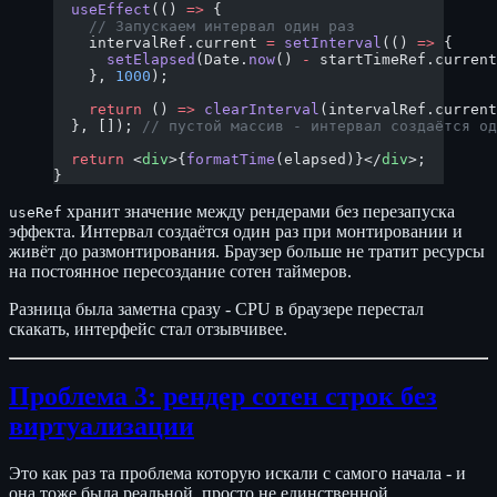
  useEffect
(() 
=>
 {
    // Запускаем интервал один раз
    intervalRef.current 
=
 setInterval
(() 
=>
 {
      setElapsed
(Date.
now
() 
-
 startTimeRef.current
    }, 
1000
);
    return
 () 
=>
 clearInterval
(intervalRef.current
  }, []); 
// пустой массив - интервал создаётся од
  return
 <
div
>{
formatTime
(elapsed)}</
div
>;
}
хранит значение между рендерами без перезапуска
useRef
эффекта. Интервал создаётся один раз при монтировании и
живёт до размонтирования. Браузер больше не тратит ресурсы
на постоянное пересоздание сотен таймеров.
Разница была заметна сразу - CPU в браузере перестал
скакать, интерфейс стал отзывчивее.
Проблема 3: рендер сотен строк без
виртуализации
Это как раз та проблема которую искали с самого начала - и
она тоже была реальной, просто не единственной.