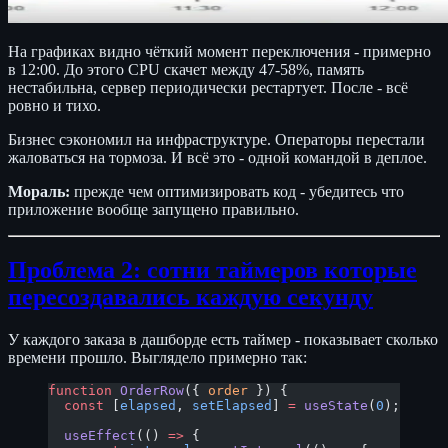
На графиках видно чёткий момент переключения - примерно
в 12:00. До этого CPU скачет между 47-58%, память
нестабильна, сервер периодически рестартует. После - всё
ровно и тихо.
Бизнес сэкономил на инфраструктуре. Операторы перестали
жаловаться на тормоза. И всё это - одной командой в деплое.
Мораль:
прежде чем оптимизировать код - убедитесь что
приложение вообще запущено правильно.
Проблема 2: сотни таймеров которые
пересоздавались каждую секунду
У каждого заказа в дашборде есть таймер - показывает сколько
времени прошло. Выглядело примерно так:
function
 OrderRow
({ 
order
 }) {
  const
 [
elapsed
, 
setElapsed
] 
=
 useState
(
0
);
  useEffect
(() 
=>
 {