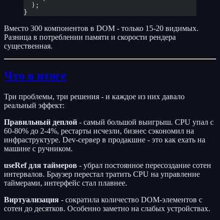
  );
}
Вместо 300 компонентов в DOM - только 15-20 видимых.
Разница в потреблении памяти и скорости рендера
существенная.
Что в итоге
Три проблемы, три решения - и каждое из них давало
реальный эффект:
Правильный деплой
- самый большой выигрыш. CPU упал с
60-80% до 2-4%, рестарты исчезли, бизнес сэкономил на
инфраструктуре. Dev-сервер в продакшне - это как ехать на
машине с ручником.
useRef для таймеров
- убрал постоянное пересоздание сотен
интервалов. Браузер перестал тратить CPU на управление
таймерами, интерфейс стал плавнее.
Виртуализация
- сократила количество DOM-элементов с
сотен до десятков. Особенно заметно на слабых устройствах.